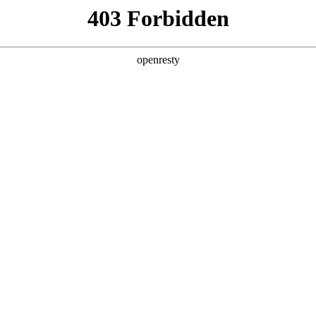
产品及服务
行业解决方案
合作伙伴
投资者关系
025年度亚洲品牌500强榜单
“2025年度亚洲品牌500强榜单”正式发布，z6com尊龙数码凭借在业